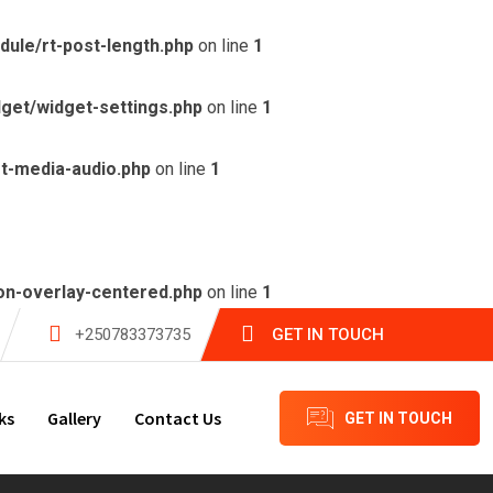
ule/rt-post-length.php
on line
1
get/widget-settings.php
on line
1
t-media-audio.php
on line
1
on-overlay-centered.php
on line
1
+250783373735
GET IN TOUCH
ks
Gallery
Contact Us
GET IN TOUCH