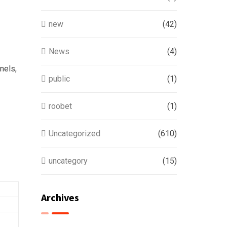
new
(42)
News
(4)
nels,
public
(1)
roobet
(1)
Uncategorized
(610)
uncategory
(15)
Archives