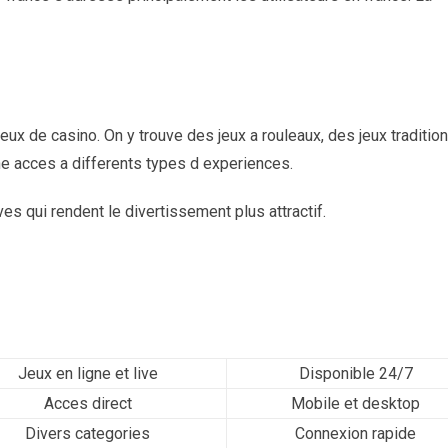
jeux de casino. On y trouve des jeux a rouleaux, des jeux tradition
ne acces a differents types d experiences.
es qui rendent le divertissement plus attractif.
Jeux en ligne et live
Disponible 24/7
Acces direct
Mobile et desktop
Divers categories
Connexion rapide