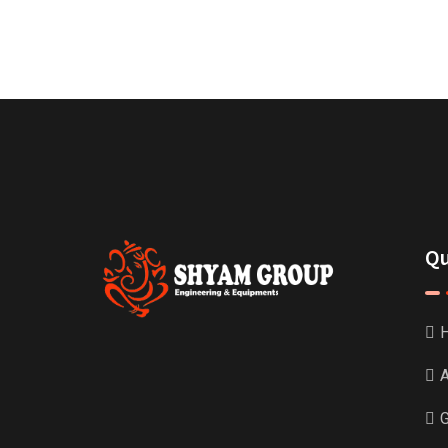
Qu
A
G