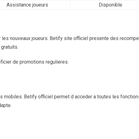
Assistance joueurs
Disponible
 les nouveaux joueurs. Betify site officiel presente des recomp
gratuits.
ficier de promotions regulieres.
s mobiles. Betify officiel permet d acceder a toutes les fonction
dapte.