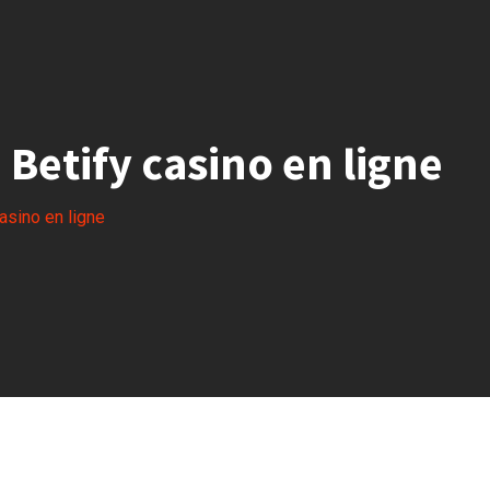
 – Betify casino en ligne
casino en ligne